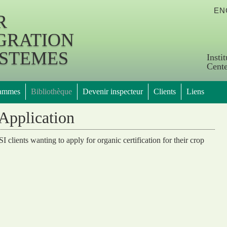
Jump to Main Navigation
EN
R
GRATION
YSTEMES
Insti
Cente
rammes
Bibliothèque
Devenir inspecteur
Clients
Liens
Application
 clients wanting to apply for organic certification for their crop