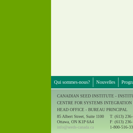
Qui sommes-nous?
Nouvelles
Prog
CANADIAN SEED INSTITUTE - INSTI
CENTRE FOR SYSTEMS INTEGRATION 
HEAD OFFICE - BUREAU PRINCIPAL
85 Albert Street, Suite 1100
T: (613) 236
Ottawa, ON K1P 6A4
F: (613) 236
info@seeds-canada.ca
1-800-516-3